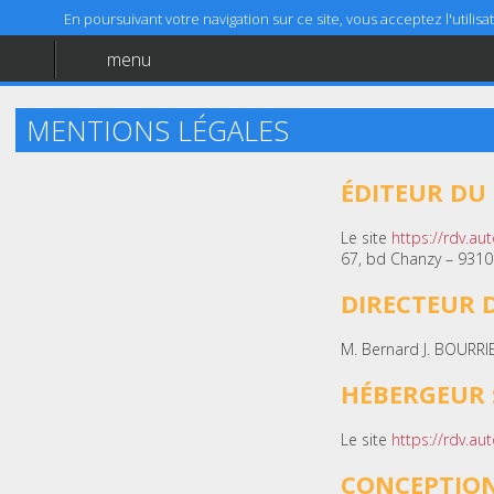
En poursuivant votre navigation sur ce site, vous acceptez l'utili
menu
Accueil
Aide
MENTIONS LÉGALES
Mentions légales
ÉDITEUR DU S
Le site
https://rdv.aut
67, bd Chanzy – 9310
DIRECTEUR D
M. Bernard J. BOURRI
HÉBERGEUR 
Le site
https://rdv.aut
CONCEPTION