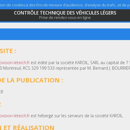
sation de cookies à des fins de mesure d'audience, d'analyse du trafic, et de
CONTRÔLE TECHNIQUE DES VÉHICULES LÉGERS
Prise de rendez-vous en ligne
ITE :
ovision-leteich.fr
est édité par la société KAROIL, SARL au capital de 7 
0 Montreuil, RCS 329 199 533 représentée par M. Bernard J. BOURRIER
E LA PUBLICATION :
ER
:
ovision-leteich.fr
est hébergé sur les serveurs de la société KAROIL.
 ET RÉALISATION